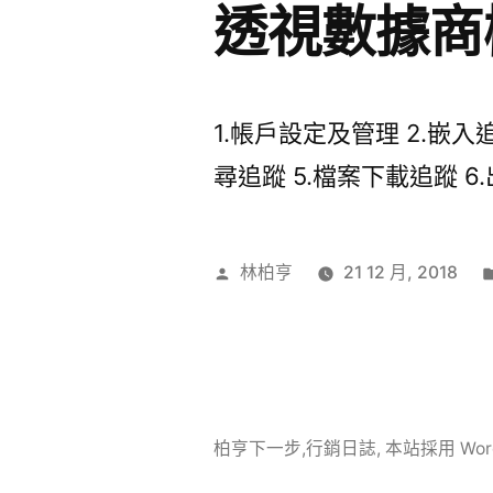
透視數據商
1.帳戶設定及管理 2.嵌入追
尋追蹤 5.檔案下載追蹤 6.出
作
林柏亨
21 12 月, 2018
者:
柏亨下一步,行銷日誌
,
本站採用 Word