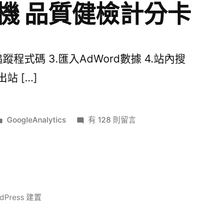
機 品質健檢計分卡
蹤程式碼 3.匯入AdWord數據 4.站內搜
站 […]
分
在
GoogleAnalytics
有 128 則留言
類:
〈透
視
數
據
商
Press 建置
機
品