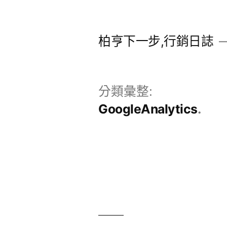
跳
至
柏亨下一步,行銷日誌
主
要
內
分類彙整:
容
GoogleAnalytics
區